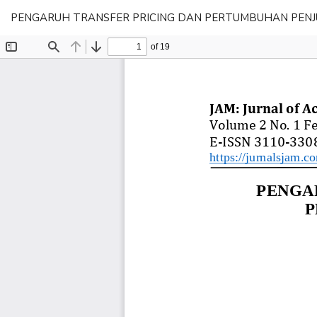
Return
PENGARUH TRANSFER PRICING DAN PERTUMBUHAN PEN
to
Article
Details