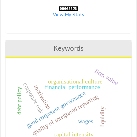
View My Stats
Keywords
firm value
organisational culture
corporate risk
motivation
financial performance
debt policy
good corporate governance
quality of integrated reporting
liquidity
wages
capital intensity