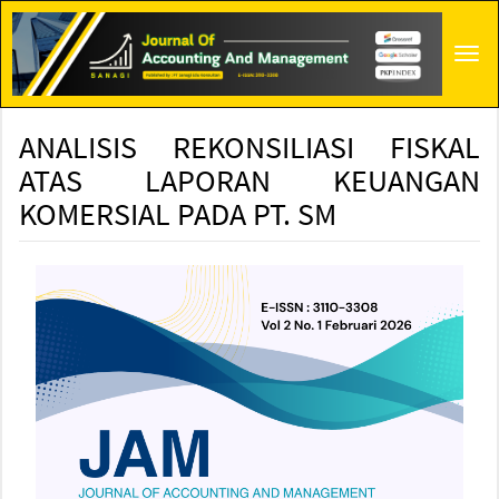
Main
Navigation
Tog
Main
navi
Content
Sidebar
ANALISIS REKONSILIASI FISKAL
ATAS LAPORAN KEUANGAN
KOMERSIAL PADA PT. SM
Article
Sidebar